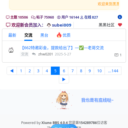
欢迎来到黑黑社区 
主题
10506
帖子
75960
用户
16144
在线
827
欢迎新会员加入：
subei009
黑黑社区
最新
交流
黑台
优质
【662特邀彩金，提款给出了】—✅—老哥交流
交流
zhw0201
2025-5-27
1
◀
1
2
3
4
5
6
7
8
9
10
...144
▶
我也是有底线哒~
Powered by
Xiuno BBS
4.0.4
您是第
154289786
位访客
Theme By
NOTEWEB