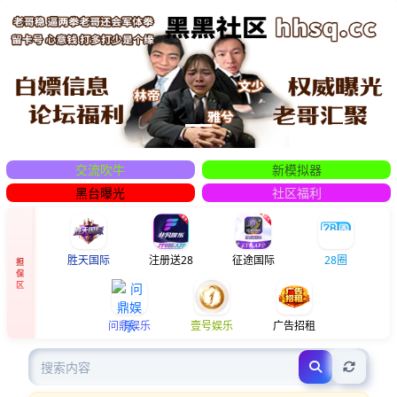
Previous
Next
交流吹牛
新模拟器
黑台曝光
社区福利
胜天国际
注册送28
征途国际
28圈
担
保
区
问鼎娱乐
壹号娱乐
广告招租