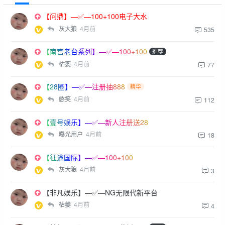
【问鼎】—✅—100+100电子大水
灰大狼
4月前
535
【南宫老台系列】—✅—100+100
推荐
枯萎
4月前
77
【28圈】—✅—注册抽888
精华
憨笑
4月前
112
【壹号娱乐】—✅—新人注册送28
曝光用户
4月前
18
【征途国际】—✅—100+100
灰大狼
4月前
3
【非凡娱乐】—✅—NG无限代新平台
枯萎
4月前
4