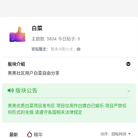
白菜
主题数: 5834
今日贴子: 0
论坛版主：
暂未分配小主...
板块介绍
黑黑社区用户白菜自由分享
×
版块公告
黑黑优质白菜项目发布区 项目仅用作白嫖白已娱乐 项目严禁任
何形式的充值 请遵守各国相关法律规定
最新
精华
排序：
回帖时间