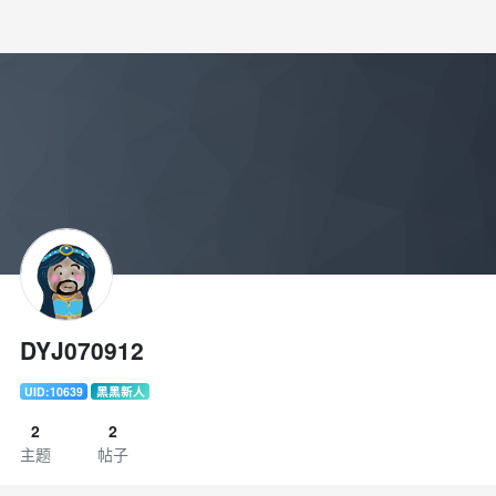
DYJ070912
UID:10639
黑黑新人
2
2
主题
帖子