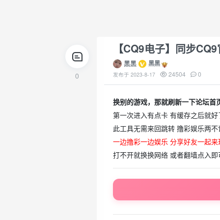
【CQ9电子】同步CQ9
黑黑
黑黑
24504
0
0
发布于
2023-8-17
换别的游戏，那就刷新一下论坛首
第一次进入有点卡 有缓存之后就好
此工具无需来回跳转 撸彩娱乐两不
一边撸彩一边娱乐 分享好友一起来
打不开就换换网络 或者翻墙点入即