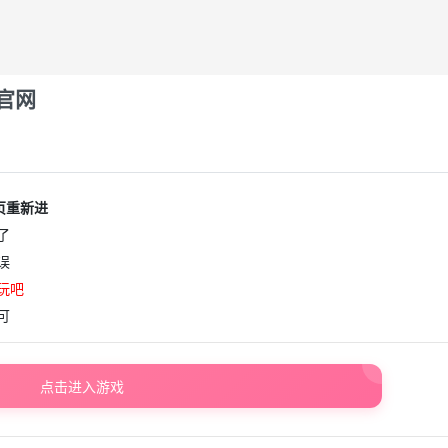
官网
页重新进
了
误
玩吧
可
点击进入游戏