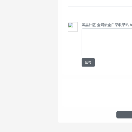
黑黑社区-全网最全白菜收录站-hhs
回帖