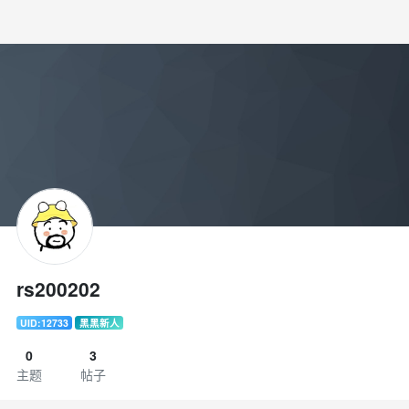
rs200202
UID:12733
黑黑新人
0
3
主题
帖子