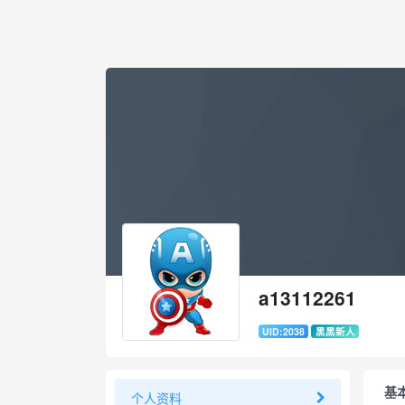
a13112261
UID:2038
黑黑新人
基
个人资料