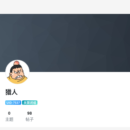
猎人
UID:7537
关禁闭组
0
98
主题
帖子